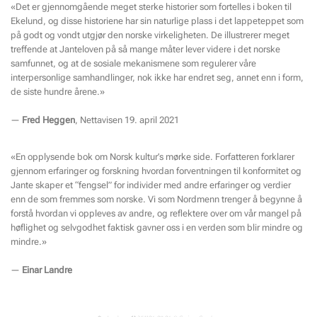
«Det er gjennomgående meget sterke historier som fortelles i boken til
Ekelund, og disse historiene har sin naturlige plass i det lappeteppet som
på godt og vondt utgjør den norske virkeligheten. De illustrerer meget
treffende at Janteloven på så mange måter lever videre i det norske
samfunnet, og at de sosiale mekanismene som regulerer våre
interpersonlige samhandlinger, nok ikke har endret seg, annet enn i form,
de siste hundre årene.»​
—
Fred Heggen
, Nettavisen 19. april 2021
«En opplysende bok om Norsk kultur’s mørke side. Forfatteren forklarer
gjennom erfaringer og forskning hvordan forventningen til konformitet og
Jante skaper et “fengsel” for individer med andre erfaringer og verdier
enn de som fremmes som norske. Vi som Nordmenn trenger å begynne å
forstå hvordan vi oppleves av andre, og reflektere over om vår mangel på
høflighet og selvgodhet faktisk gavner oss i en verden som blir mindre og
mindre.»​
—
Einar Landre