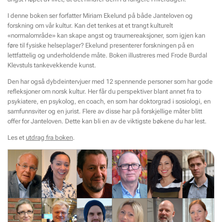
I denne boken ser forfatter Miriam Ekelund på både Janteloven og
forskning om vår kultur. Kan det tenkes at et trangt kulturelt
«normalområde» kan skape angst og traumereaksjoner, som igjen kan
føre til fysiske helseplager? Ekelund presenterer forskningen på en
lettfattelig og underholdende måte. Boken illustreres med Frode Burdal
Klevstuls tankevekkende kunst.
Den har også dybdeintervjuer med 12 spennende personer som har gode
refleksjoner om norsk kultur. Her får du perspektiver blant annet fra to
psykiatere, en psykolog, en coach, en som har doktorgrad i sosiologi, en
samfunnsviter og en jurist. Flere av disse har på forskjellige måter blitt
offer for Janteloven. Dette kan bli en av de viktigste bøkene du har lest.
Les et
utdrag fra boken
.