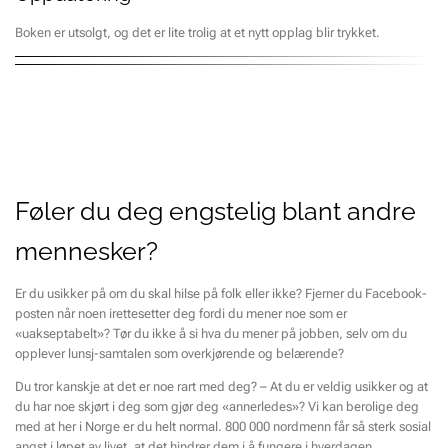
Boken er utsolgt, og det er lite trolig at et nytt opplag blir trykket.
Føler du deg engstelig blant andre
mennesker?
Er du usikker på om du skal hilse på folk eller ikke? Fjerner du Facebook-
posten når noen irettesetter deg fordi du mener noe som er
«uakseptabelt»? Tør du ikke å si hva du mener på jobben, selv om du
opplever lunsj-samtalen som overkjørende og belærende?
Du tror kanskje at det er noe rart med deg? – At du er veldig usikker og at
du har noe skjørt i deg som gjør deg «annerledes»? Vi kan berolige deg
med at her i Norge er du helt normal. 800 000 nordmenn får så sterk sosial
angst i løpet av livet, at det hindrer dem i å fungere i hverdagen.