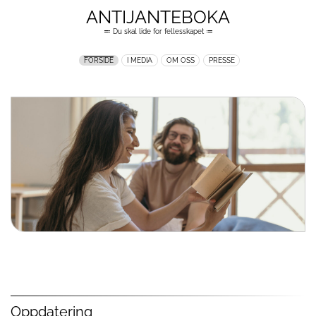
ANTIJANTEBOKA
≕ Du skal lide for fellesskapet ≔
FORSIDE
I MEDIA
OM OSS
PRESSE
Oppdatering